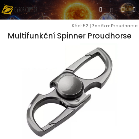
Přejít
Nák
Hledat
Přihlášen
na
obsah
koší
Kód:
52
|
Značka:
Proudhorse
Multifunkční Spinner Proudhorse